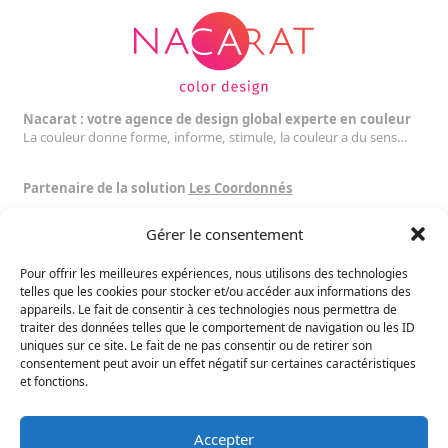
Nacarat : votre agence de design global experte en couleur
La couleur donne forme, informe, stimule, la couleur a du sens…
Partenaire de la solution
Les Coordonnés
Gérer le consentement
Suivez nous :
Pour offrir les meilleures expériences, nous utilisons des technologies
Toulouse
telles que les cookies pour stocker et/ou accéder aux informations des
16 rue Dalayrac
appareils. Le fait de consentir à ces technologies nous permettra de
traiter des données telles que le comportement de navigation ou les ID
31000 Toulouse
uniques sur ce site. Le fait de ne pas consentir ou de retirer son
France
consentement peut avoir un effet négatif sur certaines caractéristiques
+33 5 34 46 56 25
et fonctions.
+33 6 13 27 47 62
contact@nacarat-design.com
Contact Us
Accepter