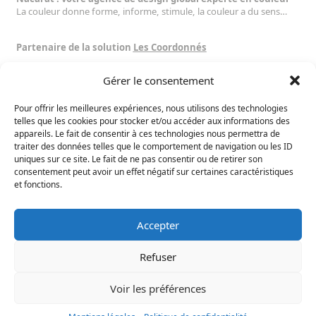
La couleur donne forme, informe, stimule, la couleur a du sens…
Partenaire de la solution
Les Coordonnés
Gérer le consentement
Suivez nous :
Pour offrir les meilleures expériences, nous utilisons des technologies
Toulouse
telles que les cookies pour stocker et/ou accéder aux informations des
16 rue Dalayrac
appareils. Le fait de consentir à ces technologies nous permettra de
traiter des données telles que le comportement de navigation ou les ID
31000 Toulouse
uniques sur ce site. Le fait de ne pas consentir ou de retirer son
France
consentement peut avoir un effet négatif sur certaines caractéristiques
+33 5 34 46 56 25
et fonctions.
+33 6 13 27 47 62
contact@nacarat-design.com
Contact Us
Accepter
Refuser
Voir les préférences
Mentions légales – Politique de confidentialité