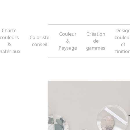
Charte
Desig
Couleur
Création
couleurs
Coloriste
couleu
&
de
&
conseil
et
Paysage
gammes
matériaux
finitio