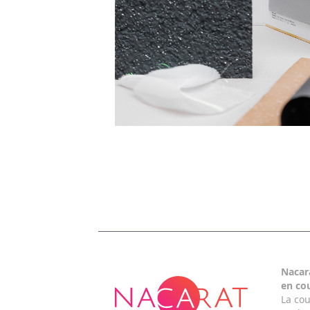
Nacar
en co
La cou