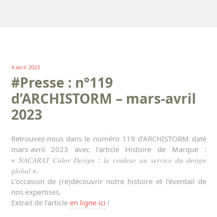
4 avril 2023
#Presse : n°119
d’ARCHISTORM – mars-avril
2023
Retrouvez-nous dans le numéro 119 d’ARCHISTORM daté
mars-avril 2023 avec l’article Histoire de Marque :
« 𝑁𝐴𝐶𝐴𝑅𝐴𝑇 𝐶𝑜𝑙𝑜𝑟 𝐷𝑒𝑠𝑖𝑔𝑛 : 𝑙𝑎 𝑐𝑜𝑢𝑙𝑒𝑢𝑟 𝑎𝑢 𝑠𝑒𝑟𝑣𝑖𝑐𝑒 𝑑𝑢 𝑑𝑒𝑠𝑖𝑔𝑛
𝑔𝑙𝑜𝑏𝑎𝑙 ».
L’occasion de (re)découvrir notre histoire et l’éventail de
nos expertises.
Extrait de l’article
en ligne ici
!