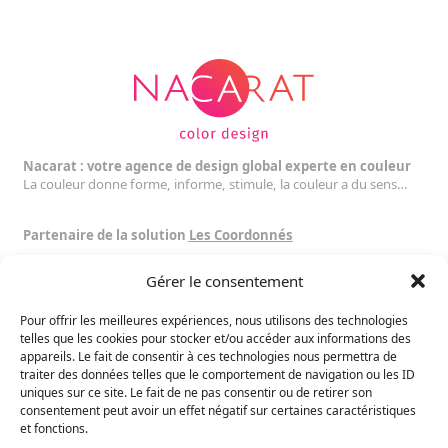
Nacarat : votre agence de design global experte en couleur
La couleur donne forme, informe, stimule, la couleur a du sens…
Partenaire de la solution
Les Coordonnés
Gérer le consentement
Suivez nous :
Pour offrir les meilleures expériences, nous utilisons des technologies
Toulouse
telles que les cookies pour stocker et/ou accéder aux informations des
16 rue Dalayrac
appareils. Le fait de consentir à ces technologies nous permettra de
traiter des données telles que le comportement de navigation ou les ID
31000 Toulouse
uniques sur ce site. Le fait de ne pas consentir ou de retirer son
France
consentement peut avoir un effet négatif sur certaines caractéristiques
+33 5 34 46 56 25
et fonctions.
+33 6 13 27 47 62