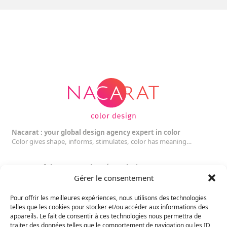
Nacarat : your global design agency expert in color
Color gives shape, informs, stimulates, color has meaning…
Partner of the
Les Coordonnées
solution
Gérer le consentement
Follow us on:
Pour offrir les meilleures expériences, nous utilisons des technologies
Toulouse
(Headquarters)
telles que les cookies pour stocker et/ou accéder aux informations des
10 rue des Arts
appareils. Le fait de consentir à ces technologies nous permettra de
traiter des données telles que le comportement de navigation ou les ID
31000 Toulouse